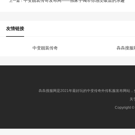
中变靓装传奇发布网——独家手镯带你感受吸血的乐趣
上一篇：
友情链接
中变靓装传奇
犇犇搜服
犇犇搜服网是2021年最好玩的中变传奇外传私服发布网站，免
关于
Copyright ©