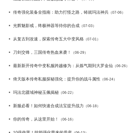
传奇强化装备全指南：助力打怪之路，铸就玛法神兵
（07-06）
光辉魅影戒，终极神器等待你的合成
（07-03）
从复古到攻速，探索传奇五大中变风格
（07-01）
刀剑交锋，三国传奇热血来袭！
（06-29）
最新新开传奇中变私服跨越修为：从炼气期到大罗金仙
（06-26）
倚天版本传奇私服探秘强化：提升你的战斗属性
（06-24）
玛法北疆域神秘玉佩揭秘
（06-22）
新服必看！如何快速合成法宝提升战力
（06-18）
你的传奇，从这里开始！
（06-16）
10倍伤害！技能强化带来的质变
（06-13）