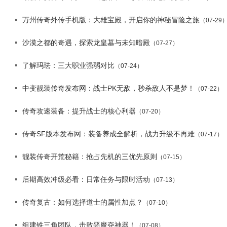
万州传奇外传手机版：大雄宝殿，开启你的神秘冒险之旅
（07-29
沙漠之都的奇遇，探索龙皇墓与未知暗殿
（07-27）
了解玛珐：三大职业强弱对比
（07-24）
中变靓装传奇发布网：战士PK无敌，秒杀敌人不是梦！
（07-22）
传奇攻速装备：提升战士的核心利器
（07-20）
传奇SF版本发布网：装备养成全解析，战力升级不再难
（07-17）
靓装传奇开荒秘籍：抢占先机的三优先原则
（07-15）
后期高效冲级必看：日常任务与限时活动
（07-13）
传奇复古：如何选择道士的属性加点？
（07-10）
组建铁三角团队，击败恶魔夺神器！
（07-08）