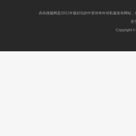
犇犇搜服网是2021年最好玩的中变传奇外传私服发布网站，免
关于
Copyright ©