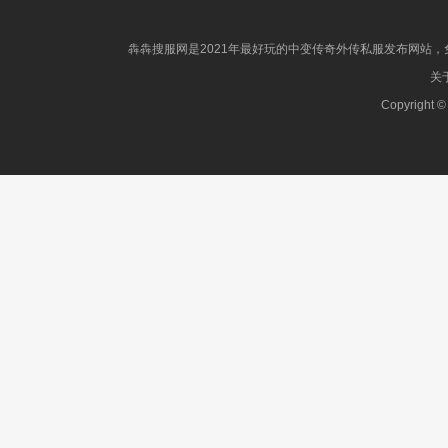
犇犇搜服网是2021年最好玩的中变传奇外传私服发布网站，免
关于
Copyright ©