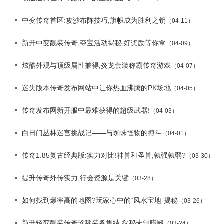
中变传奇首区:攻沙布阵技巧,旗帜成为胜利之钥
（04-11）
新开中变靓装传奇,夺宝活动揭秘,好奖励等你拿
（04-09）
炫酷外观与顶级属性兼得,炎龙套装称霸传奇游戏
（04-07）
迷失版本传奇发布网站中让你热血沸腾的PK场地
（04-05）
传奇发布网新开服中最难获得的超级武器!
（04-03）
白日门丛林迷宫挑战记——与蜘蛛怪物的搏斗
（04-01）
传奇1.85复古经典版:实力对比!神兽和圣兽,孰强孰弱?
（03-30）
提升传奇外传实力,行会资源是关键
（03-28）
如何找到爆率高的地图?玩家心中的“风水宝地”揭秘
（03-26）
新开轻变靓装传奇珍稀装备集结,探秘未知暗殿
（03-24）