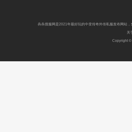
犇犇搜服网是2021年最好玩的中变传奇外传私服发布网站，免
关于
Copyright ©