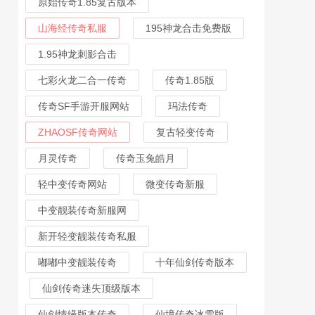
原始传奇1.85复古版本
山海经传奇私服
195神龙合击免费版
1.95神龙刺影合击
七彩火龙二合一传奇
传奇1.85版
传奇SF手游开服网站
玛法传奇
ZHAOSF传奇网站
复古轻变传奇
月灵传奇
传奇玉兔皓月
轻中变传奇网站
微变传奇新服
中变靓装传奇新服网
新开轻变靓装传奇私服
嘟嘟中变靓装传奇
十年仙剑传奇版本
仙剑传奇迷失顶级版本
仙剑情缘版本传奇
仙境传奇冰雪版