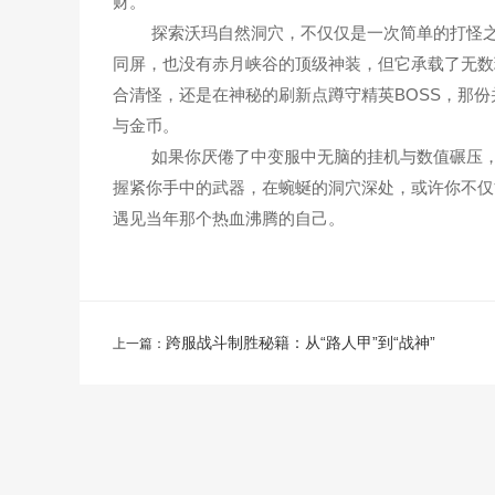
财。
探索沃玛自然洞穴，不仅仅是一次简单的打怪之
同屏，也没有赤月峡谷的顶级神装，但它承载了无数
合清怪，还是在神秘的刷新点蹲守精英BOSS，那
与金币。
如果你厌倦了中变服中无脑的挂机与数值碾压，
握紧你手中的武器，在蜿蜒的洞穴深处，或许你不仅
遇见当年那个热血沸腾的自己。
跨服战斗制胜秘籍：从“路人甲”到“战神”
上一篇：