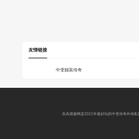
友情链接
中变靓装传奇
犇犇搜服网是2021年最好玩的中变传奇外传私