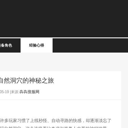
装备角色
经验心得
自然洞穴的神秘之旅
犇犇搜服网
5-19 |来源:
许多玩家习惯了上线秒怪、自动寻路的快感，却逐渐淡忘了