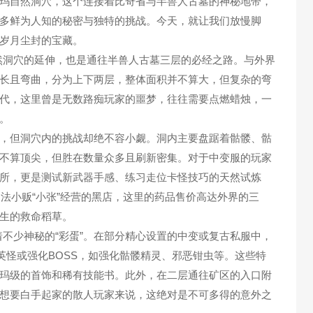
玛自然洞穴，这个连接着比奇省与半兽人古墓的神秘地带，
多鲜为人知的秘密与独特的挑战。今天，就让我们放慢脚
岁月尘封的宝藏。
洞穴的延伸，也是通往半兽人古墓三层的必经之路。与外界
长且弯曲，分为上下两层，整体面积并不算大，但复杂的弯
代，这里曾是无数路痴玩家的噩梦，往往需要点燃蜡烛，一
。
，但洞穴内的挑战却绝不容小觑。洞内主要盘踞着骷髅、骷
不算顶尖，但胜在数量众多且刷新密集。对于中变服的玩家
所，更是测试新武器手感、练习走位卡怪技巧的天然试炼
由不法小贩“小张”经营的黑店，这里的药品售价高达外界的三
生的救命稻草。
少神秘的“彩蛋”。在部分精心设置的中变或复古私服中，
英怪或强化BOSS，如强化骷髅精灵、邪恶钳虫等。这些特
玛级的首饰和稀有技能书。此外，在二层通往矿区的入口附
想要白手起家的散人玩家来说，这绝对是不可多得的意外之