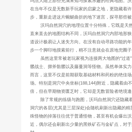
玛法大陆上那些充满未知与探索乐趣的经典地图。沃
在当年不仅是无数新手玩家的启蒙之地，更隐藏着许
步，重新走进这片蜿蜒曲折的地下迷宫，探寻那些被
沃玛自然洞穴的地理位置十分特殊，它既是天然
直来直去的地图结构不同，沃玛自然洞穴内部地形狭
道设计极易让人迷失方向。在没有自动寻路功能的年
步一个脚印地摸索前行，稍不注意就会在原地兜圈子
虽然这里常被老玩家视为连接两大地图的“过道”
髅战士、掷斧骷髅以及藤蔓洞等怪物。虽然单体实力
而言，这里不仅是前期获取基础材料和药粉的绝佳场
场。特别是洞穴中央坐标(188,144)附近，隐藏着
倍，但在早期物资匮乏时，它却是无数冒险者绝境逢
除了常规的练级与跑图，沃玛自然洞穴还隐藏着不
洞穴的各层(尤其是三层深处)会随机刷新出隐藏的精
殊怪物的掉落往往优于普通怪物，甚至有机会爆出沃
近，偶尔还会刷新出少量的黑铁矿石与金矿点，对于