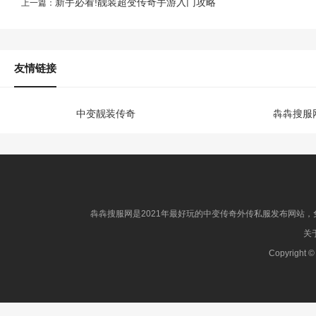
新手必看!靓装超变传奇手游入门攻略
上一篇：
友情链接
中变靓装传奇
犇犇搜服
犇犇搜服网是2021年最好玩的中变传奇外传私服发布网站，免
关于
Copyright ©