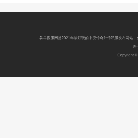
犇犇搜服网是2021年最好玩的中变传奇外传私服发布网站，免
关于
Copyright ©