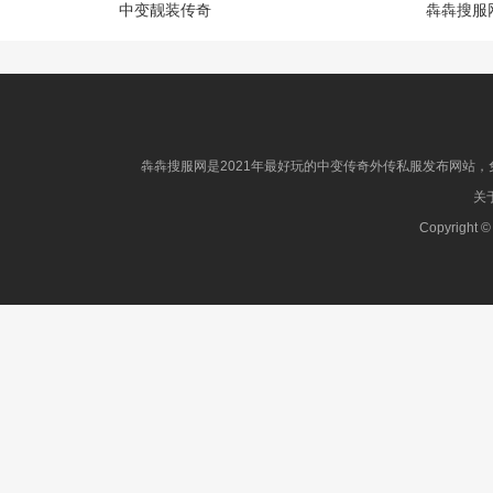
中变靓装传奇
犇犇搜服
犇犇搜服网是2021年最好玩的中变传奇外传私服发布网站，免
关于
Copyright ©