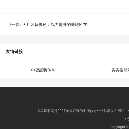
天启装备揭秘：战力提升的关键所在
上一篇：
友情链接
中变靓装传奇
犇犇搜服
犇犇搜服网是2021年最好玩的中变传奇外传私服发布网站，免
关于
Copyright ©