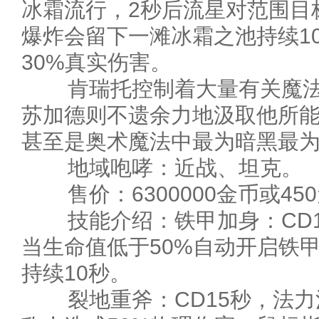
冰霜流行，2秒后流星对范围目
爆炸会留下一滩冰霜之池持续1
30%真实伤害。
肯瑞托控制着大量有关魔法
苏加德则不遗余力地汲取他所
甚至是奥术魔法中最为暗黑最
地域咆哮：近战、坦克。
售价：6300000金币或45
技能介绍：铁甲加身：CD1
当生命值低于50%自动开启铁甲
持续10秒。
裂地重斧：CD15秒，法力消