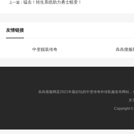
猛击！转生系统助力勇士蜕变！
上一篇：
友情链接
中变靓装传奇
犇犇搜服
犇犇搜服网是2021年最好玩的中变传奇外传私服发布网站，免
关于
Copyright ©