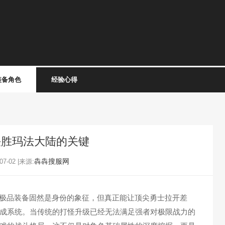
装备角色
经验心得
决胜玛法大陆的关键
犇犇搜服网
7-02 |来源:
极品装备固然是身份的象征，但真正能让顶尖勇士拉开差
成系统。当传统的打怪升级已经无法满足强者对极限战力的