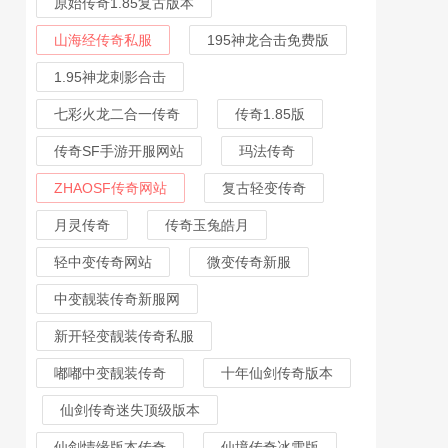
原始传奇1.85复古版本
山海经传奇私服
195神龙合击免费版
1.95神龙刺影合击
七彩火龙二合一传奇
传奇1.85版
传奇SF手游开服网站
玛法传奇
ZHAOSF传奇网站
复古轻变传奇
月灵传奇
传奇玉兔皓月
轻中变传奇网站
微变传奇新服
中变靓装传奇新服网
新开轻变靓装传奇私服
嘟嘟中变靓装传奇
十年仙剑传奇版本
仙剑传奇迷失顶级版本
仙剑情缘版本传奇
仙境传奇冰雪版