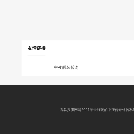
友情链接
中变靓装传奇
犇犇搜服网是2021年最好玩的中变传奇外传私