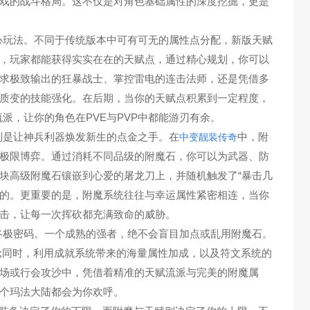
戏的战斗格局。这不仅是对角色基础属性的深度挖掘，更是
玩法。不同于传统版本中可有可无的属性点分配，新版天赋
，玩家都能获得实实在在的天赋点，通过精心规划，你可以
求极致输出的狂暴战士、掌控雷电的连击法师，还是凭借多
质变的技能强化。在后期，当你的天赋点积累到一定程度，
流派，让你的角色在PVE与PVP中都能游刃有余。
是让神兵利器焕发新生的点金之手。在
中，附
中变靓装传奇
极限博弈。通过消耗不同品级的附魔石，你可以为武器、防
块高级附魔石镶嵌到心爱的屠龙刀上，并随机触发了“暴击几
比的。更重要的是，附魔系统往往与幸运属性紧密相连，当你
击，让每一次挥砍都充满致命的威胁。
极密码。一个成熟的强者，绝不会盲目加点或乱用附魔石。
;同时，利用成就系统带来的海量属性加成，以及符文系统的
场或行会攻沙中，凭借着精准的天赋流派与完美的附魔属
个玛法大陆都会为你欢呼。