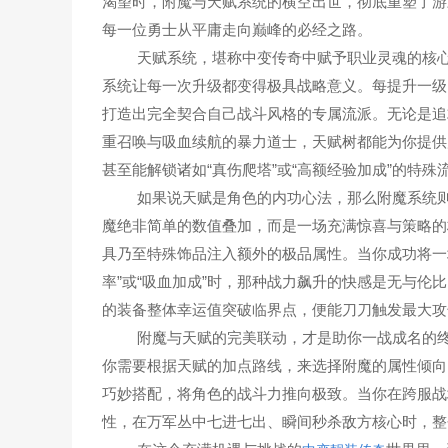
渴望时，附魔与天赋系统的横空出世，彻底重塑了游
每一位勇士从平庸走向巅峰的必经之路。
天赋系统，堪称中变传奇中赋予职业灵魂的核心
系统让每一次升级都变得极具战略意义。每提升一级
打造出完全契合自己战斗风格的专属流派。无论是追
重召唤与吸血续航的暴力道士，天赋树都能为你提供
甚至能解锁诸如“真伤爬塔”或“高额经验加成”的特殊
如果说天赋是角色的内功心法，那么附魔系统则
魔绝非简单的数值叠加，而是一场充满惊喜与策略的
具乃至特殊饰品注入额外的极品属性。当你成功将一
率”或“吸血加成”时，那种战力飙升的快感是无与伦
的装备整体幸运值突破临界点，便能刀刀触发最大攻
附魔与天赋的完美联动，才是助你一战成名的终
你需要根据天赋的加点路线，来选择附魔的属性倾向
巧妙搭配，将角色的战斗力推向极致。当你在跨服战
性，在万军丛中七进七出、瞬间秒杀敌方核心时，整