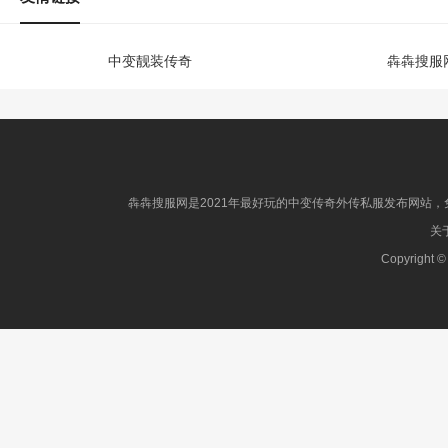
中变靓装传奇
犇犇搜服
犇犇搜服网是2021年最好玩的中变传奇外传私服发布网站，免
关于
Copyright ©