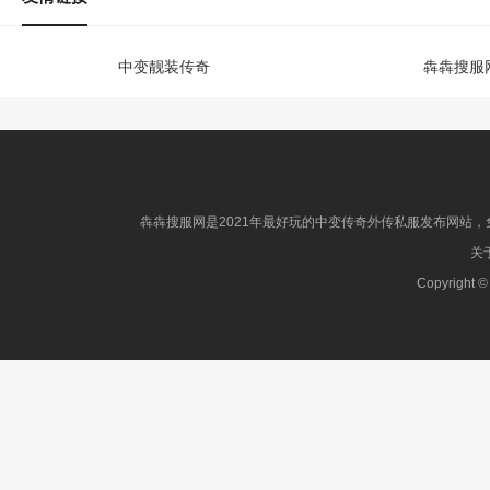
中变靓装传奇
犇犇搜服
犇犇搜服网是2021年最好玩的中变传奇外传私服发布网站，免
关于
Copyright ©