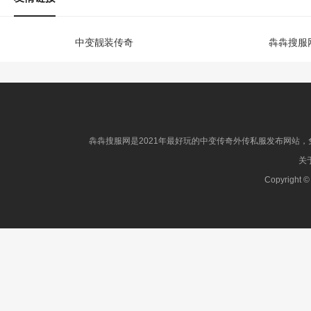
中变靓装传奇
犇犇搜服
犇犇搜服网是2021年最好玩的中变传奇外传私服发布网站，免
关于
Copyright ©